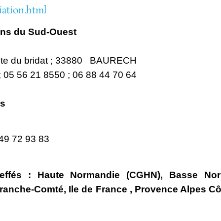
iation.html
ons du Sud-Ouest
e du bridat ; 33880
BAURECH
 05 56 21 85
50 ; 06 88 44 70 64
ns
 49 72 93 83
reffés :
Haute Normandie (CGHN)
,
Basse Nor
ranche-Comté
,
Ile de France
,
Provence Alpes Cô