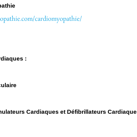
pathie
yopathie.com/cardiomyopathie/
rdiaques :
ulaire
mulateurs
Cardiaques et Défibrillateurs Cardiaq