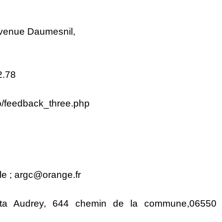
avenue Daumesnil,
2.78
p/feedback_three.php
le ; argc@orange.fr
tta Audrey, 644 chemin de la commune,
06550 