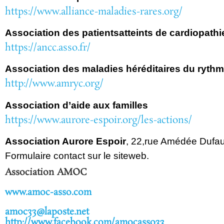
https://www.alliance-maladies-rares.org/
Association des patients
atteints de cardiopath
https://ancc.asso.fr/
Association des maladies héréditaires du ryth
http://www.amryc.org/
Association d’aide aux familles
https://www.aurore-espoir.org/les-actions/
Association Aurore Espoir
, 22,
rue Amédée Dufau
Formulaire contact sur le site
web.
Association AMOC
www.amoc-asso.com
amoc33@laposte.net
http://www.facebook.com/amocasso33