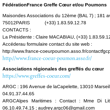
Fédération
France Greffe Cœur et/ou Poumons
Maison
des Associations du 12ème (BAL 7) ; 181 
75012
PARIS (+33) 1.83.59.12.78
CONTACTS :
La Présidente : Claire MACABIAU, (+33) 1.83.59.1
Accéder
au formulaire contact du site web :
http://www.france-coeur
poumon.asso.fr/contactfgc
http://www.france-coeur-poumon.asso.fr/
Associations régionales des greffés du cœur
https://www.greffes-coeur.com/
ARGC : 196 Avenue de la
Capelette, 13010 Marseil
04.91.37.44.65
ARGC
Alpes Maritimes : Contact : Mme Di Li
06.10.49.74.15 ;
audrey.argc06@gmail.com