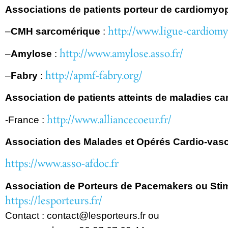
Associations de patients porteur de cardiomyo
http://www.ligue-cardiom
–
CMH
sarcomérique
:
http://www.amylose.asso.fr/
–
Amylose
:
http://apmf-fabry.org/
–
Fabry
:
Association de patients atteints de maladies
ca
http://www.alliancecoeur.fr/
-France :
Association des Malades et Opérés Cardio-vasc
https://www.asso-afdoc.fr
Association de Porteurs de Pacemakers ou Sti
https://lesporteurs.fr/
Contact :
contact@lesporteurs.fr ou