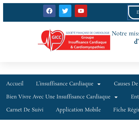
Notre miss
d
Accueil
L’insuffisance Cardiaque
Causes De 
Bien Vivre Avec Une Insuffisance Cardiaque
Ent
Carnet De Suivi
Application Mobile
Fiche Régi