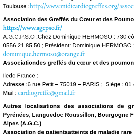
http://www.midicardiogreffes.org/assoc
Toulouse :
Association des Greffés du Cœur et des Poum
https://www.agcpso.fr/
A.G.C.P.S.O ;
Chez Dominique HERMOSO ; 730 côt
05
56 21 85 50 ; Président: Dominique HERMOSO ;
dominique.hermoso@orange.fr
Association
des greffés du cœur et des poumo
Ile
de France :
Adresse :
6 rue Petit – 75019 – PARIS ; Siège : 01
cardiogreffe@gmail.fr
Mail :
Autres localisations des associations de g
Pyrénées
,
Languedoc Roussillon
,
Bourgogne F
Alpes (A.G.C.)
Association de patients
atteints de maladie rare