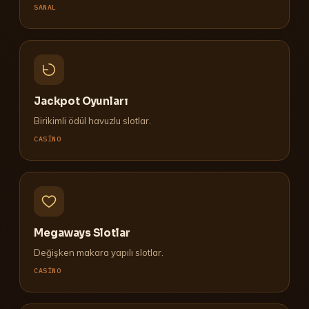
SANAL
Jackpot Oyunları
Birikimli ödül havuzlu slotlar.
CASINO
Megaways Slotlar
Değişken makara yapılı slotlar.
CASINO