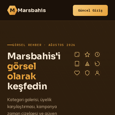
M
Marsbahis
Güncel Giriş
GÖRSEL REHBER · AĞUSTOS 2026
Marsbahis'i
görsel
olarak
keşfedin
Kategori galerisi, üyelik
karşılaştırması, kampanya
zaman çizelgesi ve güven