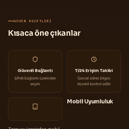
GÜVEN ROZETLERI
Kısaca öne çıkanlar
Güvenli Bağlantı
7/24 Erişim Takibi
Şifreli bağlantı üzerinden
Güncel adres bilgisi
erişim
düzenli kontrol edilir
Mobil Uyumluluk