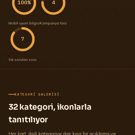
100%
4
Mobil uyum bilgisi
Kampanya türü
7
Sık sorulan soru
KATEGORI GALERISI
32 kategori, ikonlarla
tanıtılıyor
Her kart, ilgili kategoriye dair kısa bir açıklama ve