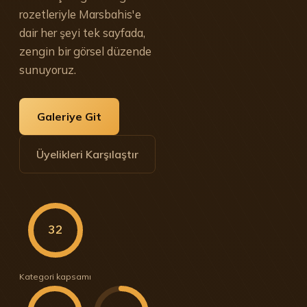
rozetleriyle Marsbahis'e
dair her şeyi tek sayfada,
zengin bir görsel düzende
sunuyoruz.
Galeriye Git
Üyelikleri Karşılaştır
32
Kategori kapsamı