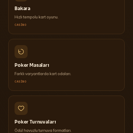
Bakara
Hızlı tempolu kart oyunu.
CASINO
Poker Masaları
Farklı varyantlarda kart odaları.
CASINO
Poker Turnuvaları
Ödül havuzlu turnuva formatları.