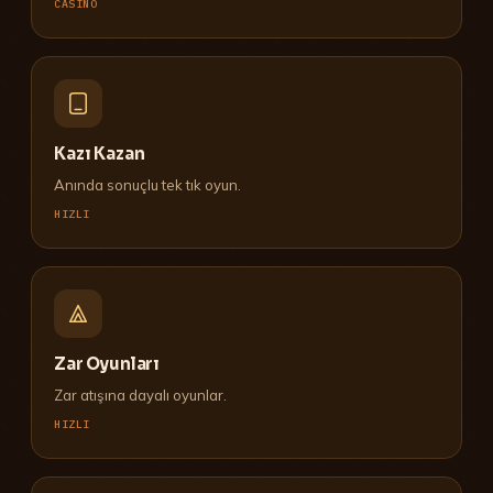
CASINO
Kazı Kazan
Anında sonuçlu tek tık oyun.
HIZLI
Zar Oyunları
Zar atışına dayalı oyunlar.
HIZLI