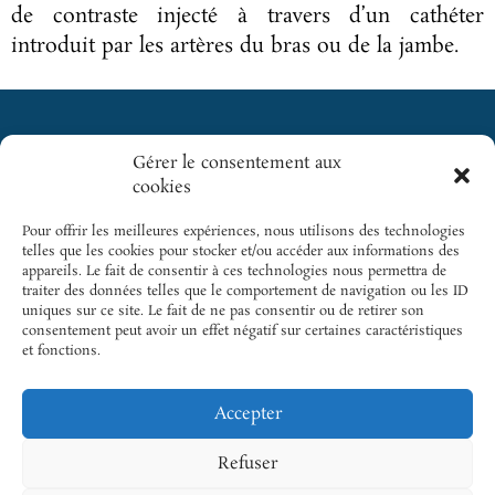
de contraste injecté à travers d’un cathéter
introduit par les artères du bras ou de la jambe.
Gérer le consentement aux
Cliquez pour
cookies
GICC
SITES
accepter les
INCONTOURNABLES
cookies
5 rue des
Pour offrir les meilleures expériences, nous utilisons des technologies
SFC
marketing et
Colonnes
telles que les cookies pour stocker et/ou accéder aux informations des
activer ce
appareils. Le fait de consentir à ces technologies nous permettra de
du Trône |
Cardio-
traiter des données telles que le comportement de navigation ou les ID
contenu
75012 Paris
Online
uniques sur ce site. Le fait de ne pas consentir ou de retirer son
consentement peut avoir un effet négatif sur certaines caractéristiques
Tél.: +33 1
Cardiogen
et fonctions.
43 22 33 33
Email.:
Accepter
gicc@sfcardio.fr
Refuser