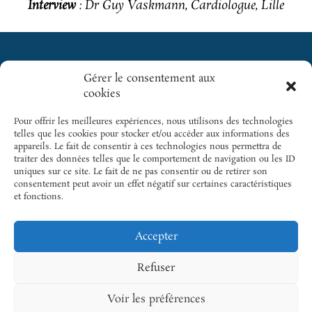
Interview
: Dr Guy Vaskmann, Cardiologue, Lille
Gérer le consentement aux
Cliquez pour
cookies
GICC
SITES
accepter les
INCONTOURNABLES
cookies
5 rue des
Pour offrir les meilleures expériences, nous utilisons des technologies
SFC
marketing et
Colonnes
telles que les cookies pour stocker et/ou accéder aux informations des
activer ce
appareils. Le fait de consentir à ces technologies nous permettra de
du Trône |
Cardio-
traiter des données telles que le comportement de navigation ou les ID
contenu
75012 Paris
Online
uniques sur ce site. Le fait de ne pas consentir ou de retirer son
consentement peut avoir un effet négatif sur certaines caractéristiques
Tél.: +33 1
Cardiogen
et fonctions.
43 22 33 33
Email.:
Accepter
gicc@sfcardio.fr
Refuser
Voir les préférences