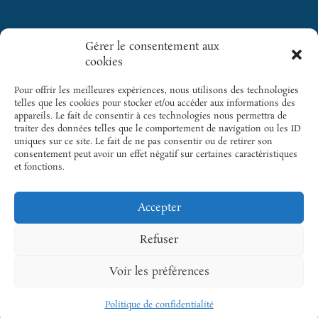
Gérer le consentement aux
Cliquez pour
cookies
GICC
SITES
accepter les
INCONTOURNABLES
cookies
5 rue des
Pour offrir les meilleures expériences, nous utilisons des technologies
SFC
marketing et
Colonnes
telles que les cookies pour stocker et/ou accéder aux informations des
activer ce
appareils. Le fait de consentir à ces technologies nous permettra de
du Trône |
Cardio-
traiter des données telles que le comportement de navigation ou les ID
contenu
75012 Paris
Online
uniques sur ce site. Le fait de ne pas consentir ou de retirer son
consentement peut avoir un effet négatif sur certaines caractéristiques
Tél.: +33 1
Cardiogen
et fonctions.
43 22 33 33
Email.:
Accepter
gicc@sfcardio.fr
Refuser
Voir les préférences
© 2026 GICCARDIO – Groupe Insuffisance Cardiaque et
Cardiomyopathies |
Mentions légales
|
Politique de
Politique de confidentialité
confidentialité