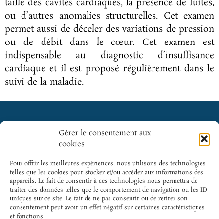
taille des cavités cardiaques, la présence de fuites,
ou d’autres anomalies structurelles. Cet examen
permet aussi de déceler des variations de pression
ou de débit dans le cœur. Cet examen est
indispensable au diagnostic d’insuffisance
cardiaque et il est proposé régulièrement dans le
suivi de la maladie.
Gérer le consentement aux
Cliquez pour
cookies
GICC
SITES
accepter les
INCONTOURNABLES
cookies
5 rue des
Pour offrir les meilleures expériences, nous utilisons des technologies
SFC
marketing et
Colonnes
telles que les cookies pour stocker et/ou accéder aux informations des
activer ce
appareils. Le fait de consentir à ces technologies nous permettra de
du Trône |
Cardio-
traiter des données telles que le comportement de navigation ou les ID
contenu
75012 Paris
Online
uniques sur ce site. Le fait de ne pas consentir ou de retirer son
consentement peut avoir un effet négatif sur certaines caractéristiques
Tél.: +33 1
Cardiogen
et fonctions.