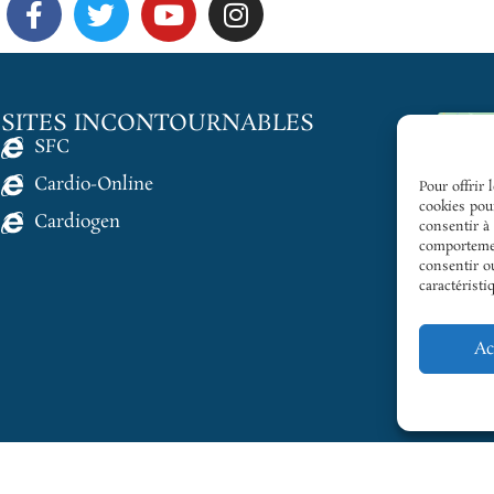
SITES INCONTOURNABLES
SFC
Cardio-Online
Pour offrir 
cookies pour
Cardiogen
consentir à
comportemen
consentir ou
caractéristi
Ac