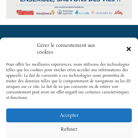
Gérer le consentement aux
Cliquez pour
cookies
GICC
SITES
accepter les
INCONTOURNABLES
cookies
5 rue des
Pour offrir les meilleures expériences, nous utilisons des technologies
SFC
marketing et
Colonnes
telles que les cookies pour stocker et/ou accéder aux informations des
activer ce
appareils. Le fait de consentir à ces technologies nous permettra de
du Trône |
Cardio-
traiter des données telles que le comportement de navigation ou les ID
contenu
75012 Paris
Online
uniques sur ce site. Le fait de ne pas consentir ou de retirer son
consentement peut avoir un effet négatif sur certaines caractéristiques
Tél.: +33 1
Cardiogen
et fonctions.
43 22 33 33
Email.:
Accepter
gicc@sfcardio.fr
Refuser