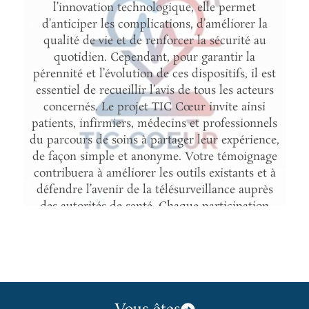
l’innovation technologique, elle permet
d’anticiper les complications, d’améliorer la
qualité de vie et de renforcer la sécurité au
quotidien. Cependant, pour garantir la
pérennité et l’évolution de ces dispositifs, il est
essentiel de recueillir l’avis de tous les acteurs
concernés. Le projet TIC Cœur invite ainsi
patients, infirmiers, médecins et professionnels
du parcours de soins à partager leur expérience,
de façon simple et anonyme. Votre témoignage
contribuera à améliorer les outils existants et à
défendre l’avenir de la télésurveillance auprès
des autorités de santé. Chaque participation
compte.
En savoir plus et participer