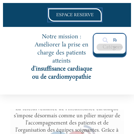
ESPACE RESERVE
Notre mission :
Améliorer la prise en
charge des patients
atteints
d’insuffisance cardiaque
Projet
TIC Cœur : votre
ou de cardiomyopathie
expérience compte pour
l’avenir de la télésurveillance
La télésurveillance de l’insuffisance cardiaque
s’impose désormais comme un pilier majeur de
l’accompagnement des patients et de
l’organisation des équipes soignantes. Grâce à