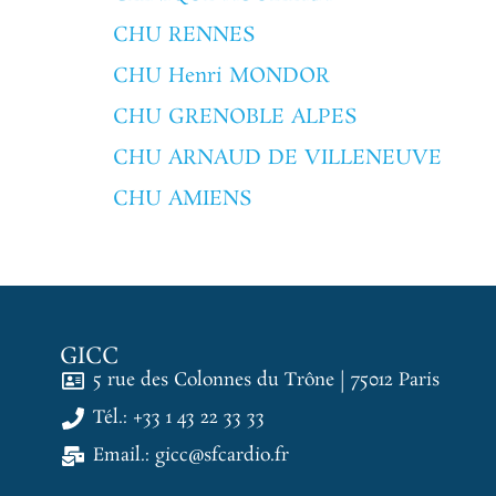
CHU RENNES
CHU Henri MONDOR
CHU GRENOBLE ALPES
CHU ARNAUD DE VILLENEUVE
CHU AMIENS
GICC
5 rue des Colonnes du Trône | 75012 Paris
Tél.: +33 1 43 22 33 33
Email.: gicc@sfcardio.fr