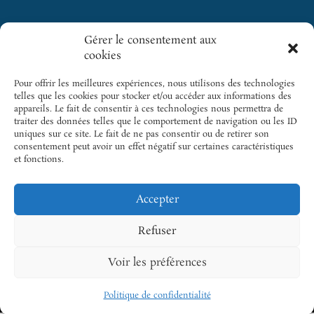
Gérer le consentement aux
Cliquez pour
cookies
GICC
SITES
accepter les
INCONTOURNABLES
cookies
5 rue des
Pour offrir les meilleures expériences, nous utilisons des technologies
SFC
marketing et
Colonnes
telles que les cookies pour stocker et/ou accéder aux informations des
activer ce
appareils. Le fait de consentir à ces technologies nous permettra de
du Trône |
Cardio-
traiter des données telles que le comportement de navigation ou les ID
contenu
75012 Paris
Online
uniques sur ce site. Le fait de ne pas consentir ou de retirer son
consentement peut avoir un effet négatif sur certaines caractéristiques
Tél.: +33 1
Cardiogen
et fonctions.
43 22 33 33
Email.:
Accepter
gicc@sfcardio.fr
Refuser
Voir les préférences
© 2026 GICCARDIO – Groupe Insuffisance Cardiaque et
Cardiomyopathies |
Mentions légales
|
Politique de
Politique de confidentialité
confidentialité