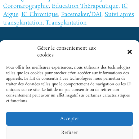
Coronarographie
,
Education Thérapeutique
,
IC
Aigue
,
IC Chronique
,
Pacemaker/DAI
,
Suivi après
transplantation
,
Transplantation
Gérer le consentement aux
Cliquez pour
cookies
GICC
SITES
accepter les
INCONTOURNABLES
cookies
5 rue des
Pour offrir les meilleures expériences, nous utilisons des technologies
SFC
marketing et
Colonnes
telles que les cookies pour stocker et/ou accéder aux informations des
activer ce
appareils. Le fait de consentir à ces technologies nous permettra de
du Trône |
Cardio-
traiter des données telles que le comportement de navigation ou les ID
contenu
75012 Paris
Online
uniques sur ce site. Le fait de ne pas consentir ou de retirer son
consentement peut avoir un effet négatif sur certaines caractéristiques
Tél.: +33 1
Cardiogen
et fonctions.
43 22 33 33
Email.:
Accepter
gicc@sfcardio.fr
Refuser