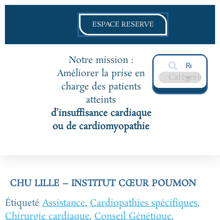
ESPACE RESERVE
Notre mission :
Améliorer la prise en
charge des patients
atteints
d’insuffisance cardiaque
ou de cardiomyopathie
CHU LILLE – INSTITUT CŒUR POUMON
Étiqueté
Assistance
,
Cardiopathies spécifiques
,
Chirurgie cardiaque
,
Conseil Génétique
,